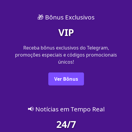
🎁 Bônus Exclusivos
VIP
Receba bônus exclusivos do Telegram,
promoções especiais e códigos promocionais
únicos!
Ver Bônus
📢 Notícias em Tempo Real
24/7