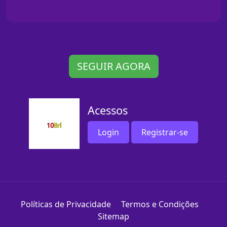
SEGUIR AGORA
Acessos
Login
Registrar-se
Políticas de Privacidade
Termos e Condições
Sitemap