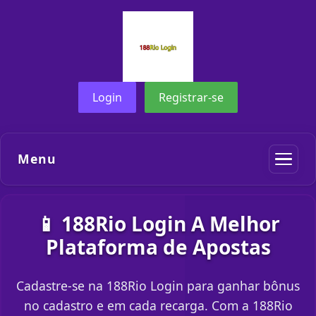
Login
Registrar-se
Menu
📱 188Rio Login A Melhor
Plataforma de Apostas
Cadastre-se na 188Rio Login para ganhar bônus
no cadastro e em cada recarga. Com a 188Rio