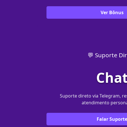
Ver Bônus
💬 Suporte Di
Cha
Suporte direto via Telegram, r
atendimento persona
Falar Suport