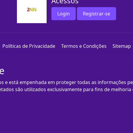
Acessos
Login
Registrar-se
Políticas de Privacidade
Termos e Condições
Sitemap
de
rios e está empenhada em proteger todas as informações pe
tados são utilizados exclusivamente para fins de melhoria