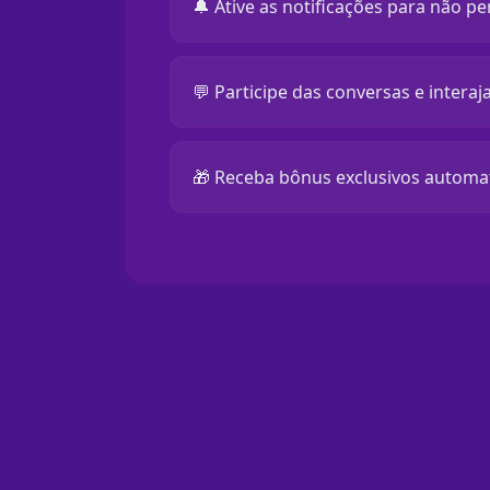
🔔 Ative as notificações para não p
💬 Participe das conversas e interaj
🎁 Receba bônus exclusivos autom