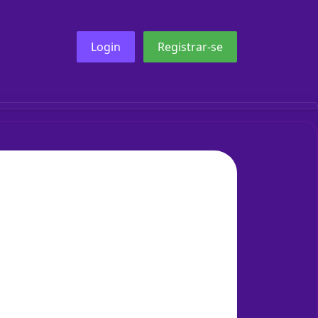
Login
Registrar-se