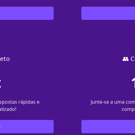
reto
👥 
t
espostas rápidas e
Junte-se a uma com
lizado!
compa
e