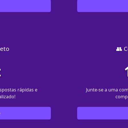
reto
👥 
t
espostas rápidas e
Junte-se a uma com
lizado!
compa
e