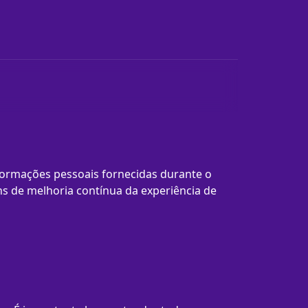
formações pessoais fornecidas durante o
ns de melhoria contínua da experiência de