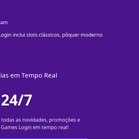
gram
gin inclui slots clássicos, pôquer moderno
cias em Tempo Real
24/7
e todas as novidades, promoções e
 Games Login em tempo real!