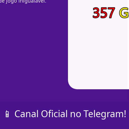
e jogo inigualável.
📱 Canal Oficial no Telegram!