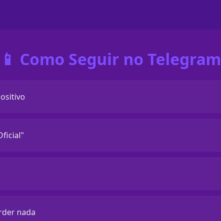
📱 Como Seguir no Telegram
ositivo
ficial"
erder nada