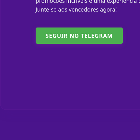
promoções incríveis e uma experiência d
Junte-se aos vencedores agora!
SEGUIR NO TELEGRAM