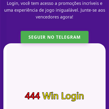
Login, você tem acesso a promoções incríveis e
uma experiência de jogo inigualável. Junte-se aos
vencedores agora!
SEGUIR NO TELEGRAM