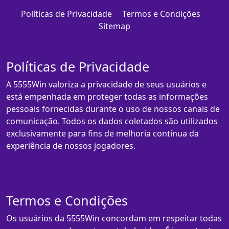
Políticas de Privacidade
Termos e Condições
Sitemap
Políticas de Privacidade
A 5555Win valoriza a privacidade de seus usuários e
está empenhada em proteger todas as informações
pessoais fornecidas durante o uso de nossos canais de
comunicação. Todos os dados coletados são utilizados
exclusivamente para fins de melhoria contínua da
experiência de nossos jogadores.
Termos e Condições
Os usuários da 5555Win concordam em respeitar todas