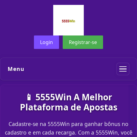
Login
Registrar-se
Menu
📱 5555Win A Melhor
Plataforma de Apostas
Cadastre-se na 5555Win para ganhar bônus no
cadastro e em cada recarga. Com a 5555Win, você