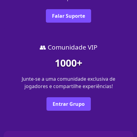
Falar Suporte
👥 Comunidade VIP
1000+
Junte-se a uma comunidade exclusiva de
jogadores e compartilhe experiências!
Entrar Grupo