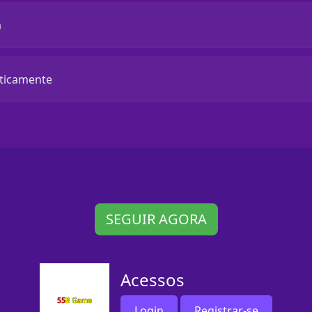
a
aticamente
SEGUIR AGORA
Acessos
Login
Registrar-se