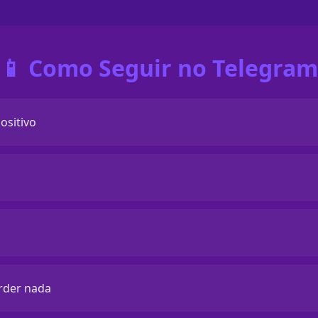
📱 Como Seguir no Telegram
ositivo
erder nada