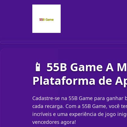
📱 55B Game A M
Plataforma de A
Cadastre-se na 55B Game para ganhar 
cada recarga. Com a 55B Game, você t
incríveis e uma experiência de jogo inig
vencedores agora!