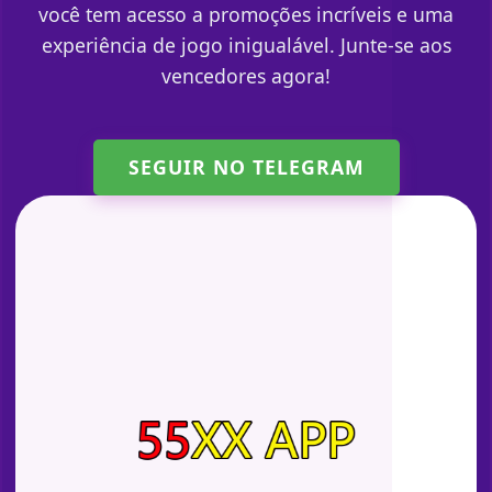
você tem acesso a promoções incríveis e uma
experiência de jogo inigualável. Junte-se aos
vencedores agora!
SEGUIR NO TELEGRAM