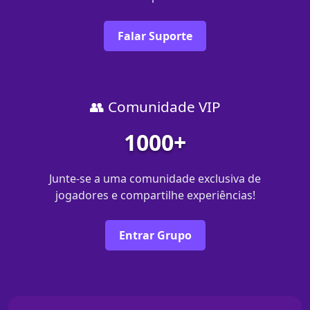
Falar Suporte
👥 Comunidade VIP
1000+
Junte-se a uma comunidade exclusiva de
jogadores e compartilhe experiências!
Entrar Grupo