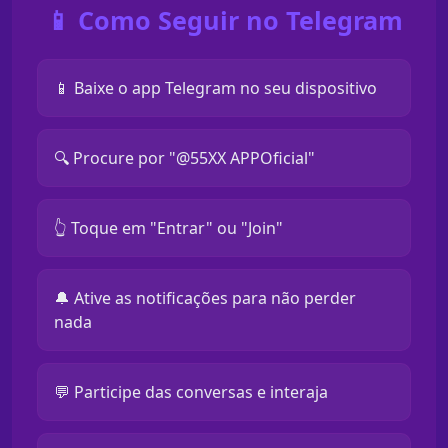
📱 Como Seguir no Telegram
📱 Baixe o app Telegram no seu dispositivo
🔍 Procure por "@55XX APPOficial"
👆 Toque em "Entrar" ou "Join"
🔔 Ative as notificações para não perder
nada
💬 Participe das conversas e interaja