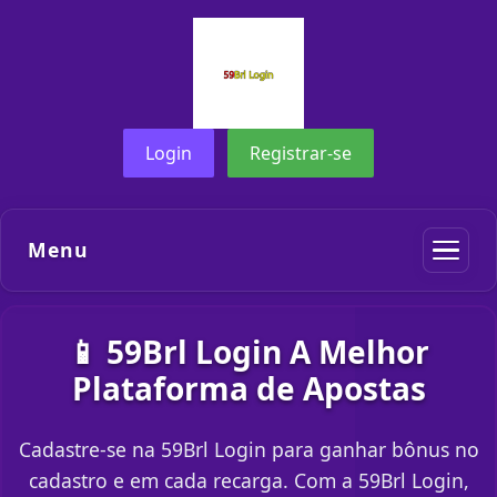
Login
Registrar-se
Menu
📱 59Brl Login A Melhor
Plataforma de Apostas
Cadastre-se na 59Brl Login para ganhar bônus no
cadastro e em cada recarga. Com a 59Brl Login,