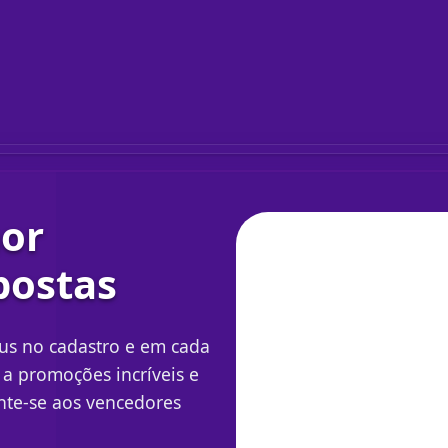
hor
postas
us no cadastro e em cada
 a promoções incríveis e
unte-se aos vencedores