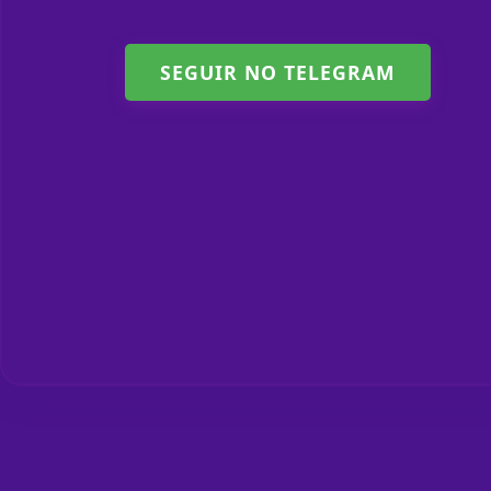
SEGUIR NO TELEGRAM