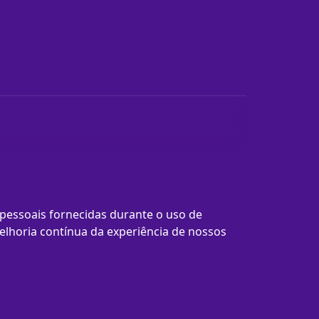
 pessoais fornecidas durante o uso de
elhoria contínua da experiência de nossos