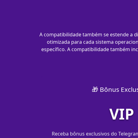
A compatibilidade também se estende a di
otimizada para cada sistema operacion
específico. A compatibilidade também inc
🎁 Bônus Exclu
VIP
Receba bônus exclusivos do Telegra