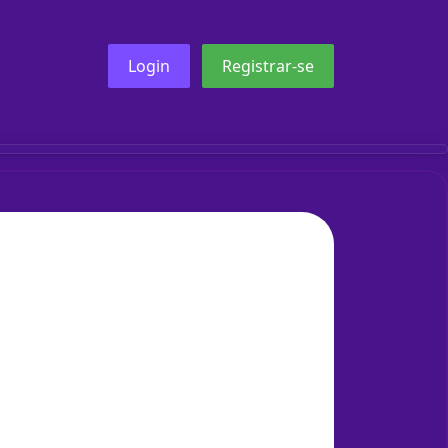
Login
Registrar-se