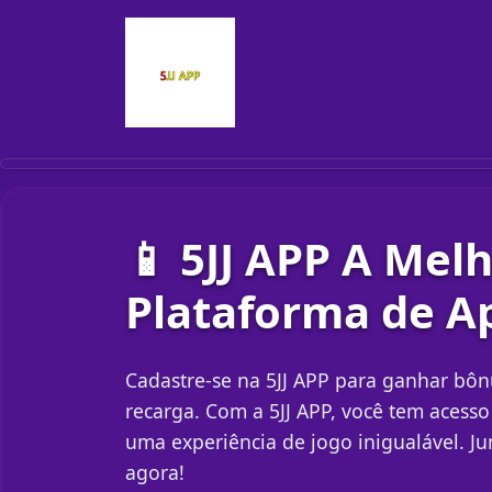
📱 5JJ APP A Mel
Plataforma de A
Cadastre-se na 5JJ APP para ganhar bôn
recarga. Com a 5JJ APP, você tem acesso
uma experiência de jogo inigualável. J
agora!