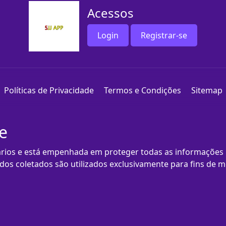
Acessos
Login
Registrar-se
Políticas de Privacidade
Termos e Condições
Sitemap
de
suários e está empenhada em proteger todas as informações
os coletados são utilizados exclusivamente para fins de m