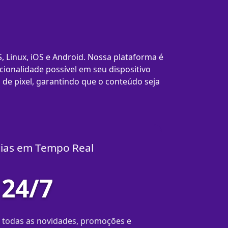
 Linux, iOS e Android. Nossa plataforma é
ionalidade possível em seu dispositivo
 de pixel, garantindo que o conteúdo seja
cias em Tempo Real
24/7
e todas as novidades, promoções e