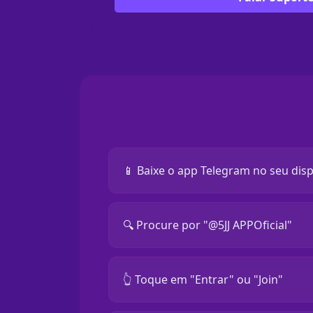
📱 Baixe o app Telegram no seu disp
🔍 Procure por "@5JJ APPOficial"
👆 Toque em "Entrar" ou "Join"