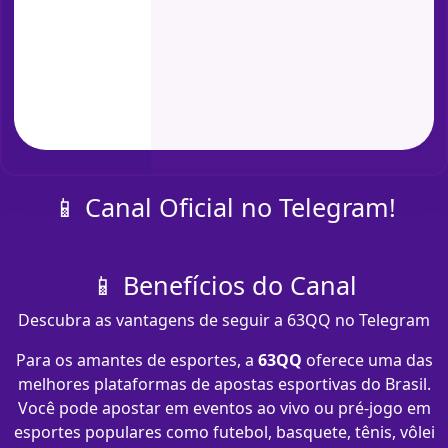
📱 Canal Oficial no Telegram!
📱 Benefícios do Canal
Descubra as vantagens de seguir a 63QQ no Telegram
Para os amantes de esportes, a
63QQ
oferece uma das
melhores plataformas de apostas esportivas do Brasil.
Você pode apostar em eventos ao vivo ou pré-jogo em
esportes populares como futebol, basquete, tênis, vôlei