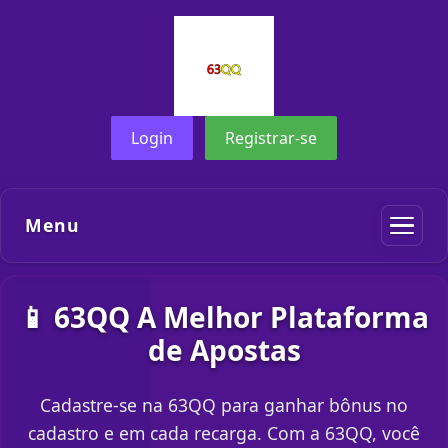
Login
Registrar-se
Menu
📱 63QQ A Melhor Plataforma
de Apostas
Cadastre-se na 63QQ para ganhar bônus no
cadastro e em cada recarga. Com a 63QQ, você