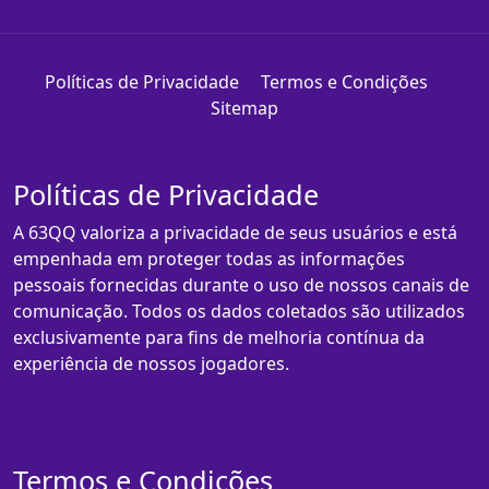
Políticas de Privacidade
Termos e Condições
Sitemap
Políticas de Privacidade
A 63QQ valoriza a privacidade de seus usuários e está
empenhada em proteger todas as informações
pessoais fornecidas durante o uso de nossos canais de
comunicação. Todos os dados coletados são utilizados
exclusivamente para fins de melhoria contínua da
experiência de nossos jogadores.
Termos e Condições