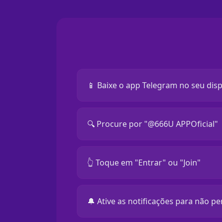
📱 Baixe o app Telegram no seu disp
🔍 Procure por "@666U APPOficial"
👆 Toque em "Entrar" ou "Join"
🔔 Ative as notificações para não p