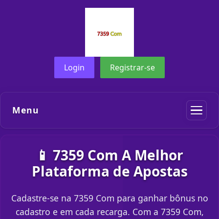
Login
Registrar-se
Menu
📱 7359 Com A Melhor
Plataforma de Apostas
Cadastre-se na 7359 Com para ganhar bônus no
cadastro e em cada recarga. Com a 7359 Com,