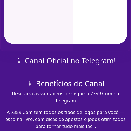
📱 Canal Oficial no Telegram!
📱 Benefícios do Canal
Descubra as vantagens de seguir a 7359 Com no
Telegram
A 7359 Com tem todos os tipos de jogos para você —
escolha livre, com dicas de apostas e jogos otimizados
para tornar tudo mais fácil.