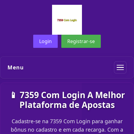
Login
Registrar-se
Menu
📱 7359 Com Login A Melhor
Plataforma de Apostas
Cadastre-se na 7359 Com Login para ganhar
bônus no cadastro e em cada recarga. Com a