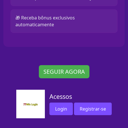
🎁 Receba bônus exclusivos
automaticamente
SEGUIR AGORA
Acessos
Login
Registrar-se