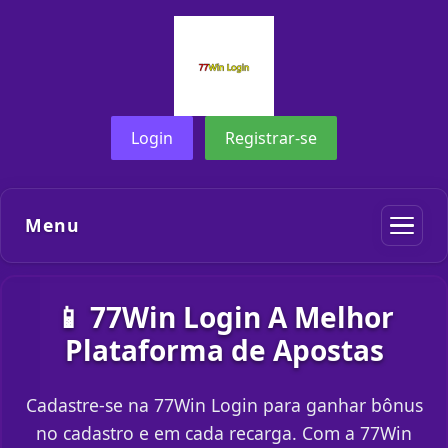
Login
Registrar-se
Menu
📱 77Win Login A Melhor
Plataforma de Apostas
Cadastre-se na 77Win Login para ganhar bônus
no cadastro e em cada recarga. Com a 77Win