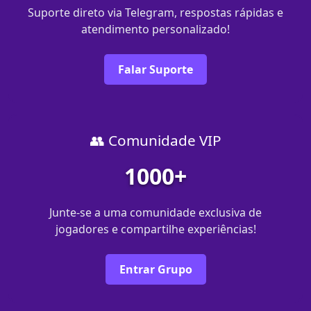
Suporte direto via Telegram, respostas rápidas e
atendimento personalizado!
Falar Suporte
👥 Comunidade VIP
1000+
Junte-se a uma comunidade exclusiva de
jogadores e compartilhe experiências!
Entrar Grupo