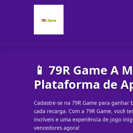
📱 79R Game A M
Plataforma de A
Cadastre-se na 79R Game para ganhar 
cada recarga. Com a 79R Game, você t
incríveis e uma experiência de jogo inig
vencedores agora!