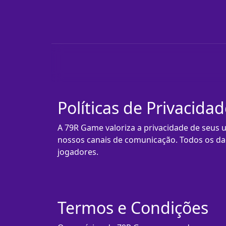
Políticas de Privacida
A 79R Game valoriza a privacidade de seus
nossos canais de comunicação. Todos os dad
jogadores.
Termos e Condições