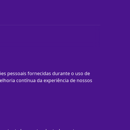
es pessoais fornecidas durante o uso de
elhoria contínua da experiência de nossos