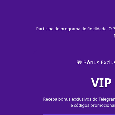
Participe do programa de fidelidade: O
🎁 Bônus Exclu
VIP
Receba bônus exclusivos do Telegra
e códigos promocionai