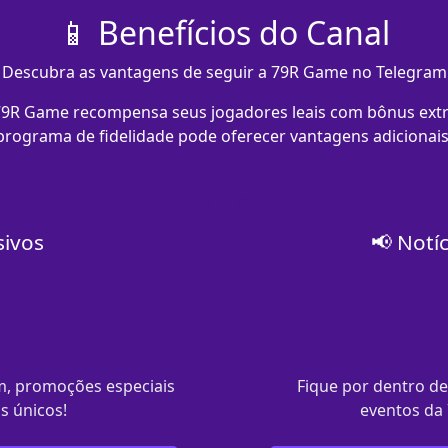
📱 Benefícios do Canal
Descubra as vantagens de seguir a 79R Game no Telegram
 79R Game recompensa seus jogadores leais com bônus extra
programa de fidelidade pode oferecer vantagens adicionais
sivos
📢 Notí
m, promoções especiais
Fique por dentro d
s únicos!
eventos da