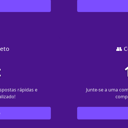
reto
👥 
t
espostas rápidas e
Junte-se a uma com
lizado!
compa
e