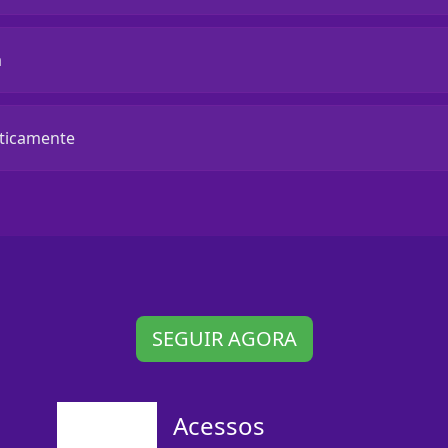
a
aticamente
SEGUIR AGORA
Acessos