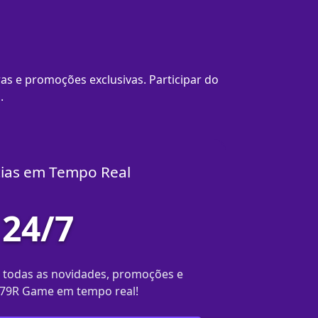
s e promoções exclusivas. Participar do
.
cias em Tempo Real
24/7
e todas as novidades, promoções e
 79R Game em tempo real!