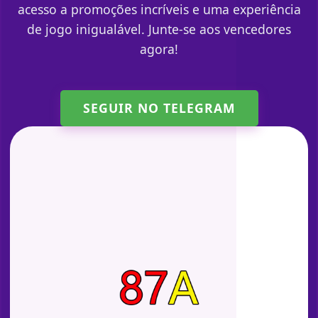
acesso a promoções incríveis e uma experiência
de jogo inigualável. Junte-se aos vencedores
agora!
SEGUIR NO TELEGRAM