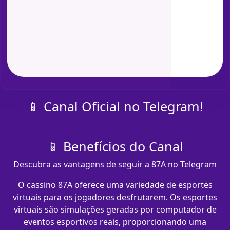
📱 Canal Oficial no Telegram!
📱 Benefícios do Canal
Descubra as vantagens de seguir a 87A no Telegram
O cassino 87A oferece uma variedade de esportes
virtuais para os jogadores desfrutarem. Os esportes
virtuais são simulações geradas por computador de
eventos esportivos reais, proporcionando uma