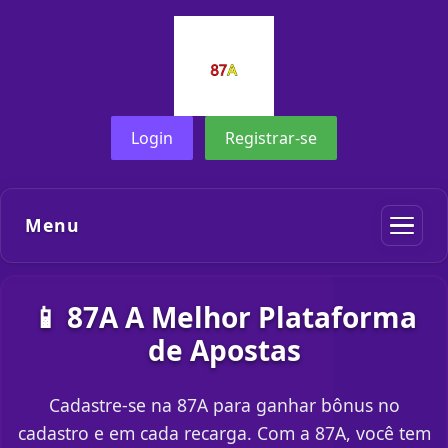
Login
Registrar-se
Menu
📱 87A A Melhor Plataforma
de Apostas
Cadastre-se na 87A para ganhar bônus no
cadastro e em cada recarga. Com a 87A, você tem